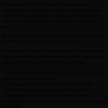
В автосервісі Auto Platform вартість діагностики
аккумулятора – від 270 грн. Як бачите, вартість послуги
невелика, а час проведення діагностики – мінімальний.
Чому б не вирішити питання з аккумулятором прямо
зараз?
ВИ ЗНАЄТЕ ЯК МОЖНА СПРОБУВАТИ ПРОДОВЖИТИ
ТЕРМІН ЕКСПЛУАТАЦІЇ АККУМУЛЯТОРА?
Якщо вчасно помітити, що акумулятор не так ефективно
працює, як мав би, є деякі рекомендації, виконання яких
сприяє більшому строку служби аккумулятора:
— намагайтеся не допустити недостатнє заряження, або
перезарядження аккумулятора;
—
по можливості уникайте перепадів температури
—
рекомендуємо слідкувати за чистотою корпуса
аккумулятора, навіть просто час від часу протирати;
—
вимикайте аккумулятор при коли не користуєтеся авто
довгий час.