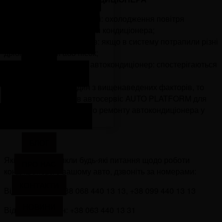
— зниження ефективності: охолодження повітря
новлення авто після ДТП
недостатнє під час роботи кондиціонера;
дновлення авто зі США та
— поява сторонніх звуків: якщо в систему потрапили різні
Європи
дрібні частинки або пісок;
— нестабільно працює автокондиціонер: спостерігаються
Антикорозійна обробка
перебої в роботі.
Якщо ви помітили один з вищенаведених факторів, то
Заміна автоскла
негайно зверніться в автосервіс AUTO PLATFORM для
перевірки та подальшого ремонту автокондиціонера у
олірування автомобіля
вашому авто.
БЛОГ
Якщо у вас виникли будь-які питання щодо роботи
ПРО НАС
кондиціонера у вашому авто, дзвоніть за номерами:
КОНТАКТИ
Відділ сервісу:
+38 068 440 13 13,
+38 099 440 13 13
НОВИНИ
Відділ запчастин:
+38 063 440 13 31