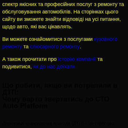
спектр якісних та професійних послуг з ремонту та
обслуговування автомобілів. На сторінках цього
сайту ви зможете знайти відповіді на усі питання,
щодо авто, які вас цікавлять.
Ви можете ознайомитися з послугами
кузовного
ремонту
та
слюсарного ремонту
.
А також прочитати про
історію компанії
та
подивитися,
як до нас доїхати
Що робити, якщо ви потрапили в
ДТП:
Чому варто звертатись до СТО
Auto Platform
Дорожньо-транспортна пригода (ДТП) – це стресова