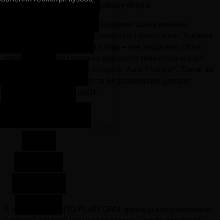
після ДТП в місті Києві на лівому березі.
новлення авто після ДТП
МИ МАЄМО: спеціальне програмне забезпечення,
стапель, електронне вимірювальне обладнання. Завдяки
дновлення авто зі США та
цьому можливо розпізнати будь – яке зміщення. Отже,
Європи
якщо ви бажаєте ідеально відновити геометрію кузова
авто, запишіться до нас в сервіс “Auto Platform”. Також ви
Антикорозійна обробка
можете відправити фото та ми розрахуємо для вас
орієнтовну вартість робіт.
Заміна автоскла
олірування автомобіля
БЛОГ
ПРО НАС
КОНТАКТИ
НОВИНИ
В автосервісі AUTO PLATFORM проводиться рихтування