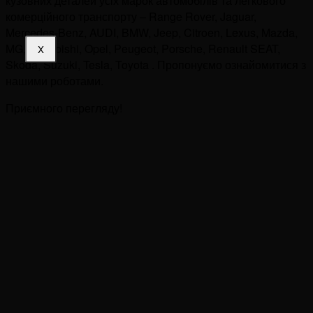
кузовних деталей усіх марок автомобілів та легкового
комерційного транспорту – Range Rover, Jaguar,
Mercedes-Benz, AUDI, BMW, Jeep, Citroen, Lexus, Mazda,
MG, Mitsubishi, Opel, Peugeot, Porsche, Renault SEAT,
X
Skoda, Suzuki, Tesla, Toyota . Пропонуємо ознайомитися з
нашими роботами.
Приємного перегляду!