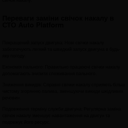
Переваги заміни свічок накалу в
СТО Auto Platform
Покращений запуск двигуна: Нові свічки накалу
забезпечують легкий та швидкий запуск двигуна в будь-
яку погоду.
Економія пального: Правильно працюючі свічки накалу
допомагають знизити споживання пального.
Зниження викидів: Справні свічки накалу сприяють більш
чистому згорянню палива, зменшуючи викиди шкідливих
речовин.
Подовження терміну служби двигуна: Регулярна заміна
свічок накалу зменшує навантаження на двигун та
подовжує його ресурс.