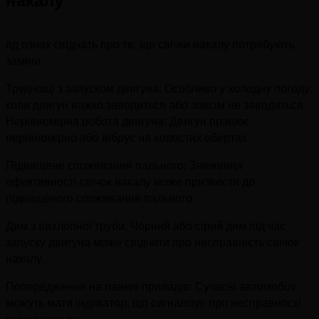
яд ознак свідчать про те, що свічки накалу потребують
заміни:
Труднощі з запуском двигуна: Особливо у холодну погоду,
коли двигун важко заводиться або зовсім не заводиться.
Нерівномірна робота двигуна: Двигун працює
нерівномірно або вібрує на холостих обертах.
Підвищене споживання пального: Зниження
ефективності свічок накалу може призвести до
підвищеного споживання пального.
Дим з вихлопної труби: Чорний або сірий дим під час
запуску двигуна може свідчити про несправність свічок
накалу.
Попередження на панелі приладів: Сучасні автомобілі
можуть мати індикатор, що сигналізує про несправності
свічок накалу.