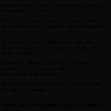
Природний знос: З часом свічки накалу зношуються, що
знижує їхню ефективність.
Перегрів: Часті запуски двигуна або тривала робота на
високих обертах можуть призвести до перегріву свічок
накалу.
Низька якість пального: Використання неякісного
дизельного пального може спричинити накопичення
нагару на свічках.
Електричні проблеми: Несправності в електричній
системі можуть призвести до неправильного
функціонування свічок накалу.
Корозія: Вплив вологи та інших агресивних середовищ
може призвести до корозії свічок накалу.
Ознаки необхідності заміни свічок
накалу