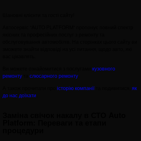
Шановні клієнти та гості сайту!
Автосервіс “AUTO PLATFORM” пропонує повний спектр
якісних та професійних послуг з ремонту та
обслуговування автомобілів. На сторінках цього сайту ви
зможете знайти відповіді на усі питання, щодо авто, які
вас цікавлять.
Ви можете ознайомитися з послугами
кузовного
ремонту
та
слюсарного ремонту
.
А також прочитати про
історію компанії
та подивитися,
як
до нас доїхати
.
Заміна свічок накалу в СТО Auto
Platform: Переваги та етапи
процедури