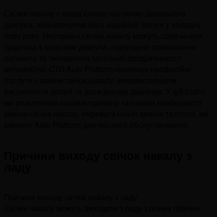
Свічки накалу є невід’ємною частиною дизельного
двигуна, забезпечуючи його надійний запуск у холодну
пору року. Несправні свічки накалу можуть спричинити
труднощі з запуском двигуна, підвищене споживання
пального та зменшення загальної продуктивності
автомобіля. СТО Auto Platform пропонує професійні
послуги з заміни свічок накалу, використовуючи
високоякісні деталі та досвідчених фахівців. У цій статті
ми розглянемо основні причини та ознаки необхідності
заміни свічок накалу, переваги їхньої заміни та етапи, які
виконує Auto Platform для якісного обслуговування.
Причини виходу свічок накалу з
ладу
Причини виходу свічок накалу з ладу
Свічки накалу можуть виходити з ладу з різних причин: