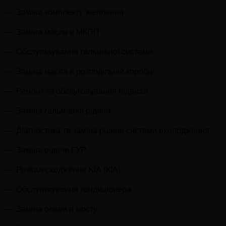
—
Заміна комплекту зчеплення
—
Заміна масла в МКПП
—
Обслуговування гальмівної системи
—
Заміна масла в розподільній коробці
—
Ремонт та обслуговування підвіски
—
Заміна гальмівної рідини
—
Діагностика та заміна рідини системи охолодження
—
Заміна рідини ГУР
—
Розвал-сходження KIA (КІА)
—
Обслуговування кондиціонера
—
Заміна оливи в мосту