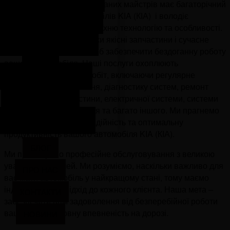
Наша команда кваліфікованих майстрів має багаторічний
досвід з ремонту автомобілів KIA (КІА) і володіє
новлення авто після ДТП
глибокими знаннями про їхню технологію та особливості.
Ми використовуємо тільки якісні запчастини і сучасне
дновлення авто зі США та
обладнання для того, щоб забезпечити бездоганну роботу
Європи
вашого автомобіля. Наші послуги охоплюють
різноманітний спектр робіт, включаючи регулярне
Антикорозійна обробка
технічне обслуговування, діагностику систем, ремонт
двигуна, ходової частини, електричної системи, системи
Заміна автоскла
кондиціонування повітря та багато іншого. Ми прагнемо
олірування автомобіля
забезпечити безпеку, надійність та оптимальну
продуктивність вашого автомобіля KIA (КІА).
БЛОГ
Ми пропонуємо професійне обслуговування з великою
увагою до деталей. Ми розуміємо, наскільки важливо для
ПРО НАС
вас мати автомобіль у найкращому стані, тому маємо
індивідуальний підхід до кожного клієнта. Наша мета –
КОНТАКТИ
забезпечити вам задоволення від безперебійної роботи
вашого авто і повну впевненість на дорозі.
НОВИНИ