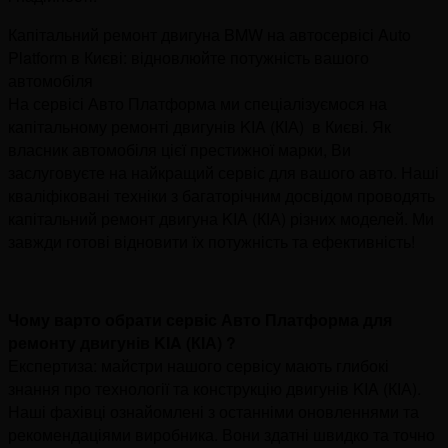
Капітальний ремонт двигуна BMW на автосервісі Auto
Platform в Києві: відновлюйте потужність вашого
автомобіля
На сервісі Авто Платформа ми спеціалізуємося на
капітальному ремонті двигунів KIA (КІА) в Києві. Як
власник автомобіля цієї престижної марки, Ви
заслуговуєте на найкращий сервіс для вашого авто. Наші
кваліфіковані техніки з багаторічним досвідом проводять
капітальний ремонт двигуна KIA (КІА) різних моделей. Ми
завжди готові відновити їх потужність та ефективність!
Чому варто обрати сервіс Авто Платформа для
ремонту двигунів KIA (КІА) ?
Експертиза: майстри нашого сервісу мають глибокі
знання про технології та конструкцію двигунів KIA (КІА).
Наші фахівці ознайомлені з останніми оновленнями та
рекомендаціями виробника. Вони здатні швидко та точно