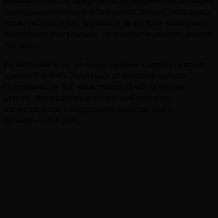
унікальні. Тому ми працюємо із зосередженістю на ваших
індивідуальних потребах та вимогах. Фахівці автосервісу
готові вислухати вас, відповісти на всі Ваші запитання і
забезпечити консультацію з усіх аспектів ремонту двигуна
KIA (КІА).
Не витрачайте час на пошук надійного сервісу ремонту
двигуна KIA (КІА). Зверніться до автосервісу Авто
Платформа, де Вас чекає професійний та якісний
ремонт. Ми працюємо для того, щоб ви могли
насолоджуватись бездоганною роботою свого
автомобіля KIA (КІА).