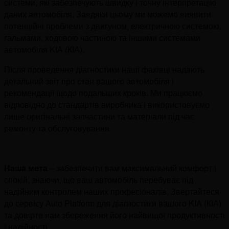
системи, які забезпечують швидку і точну інтерпретацію
даних автомобіля. Завдяки цьому ми можемо виявити
потенційні проблеми з двигуном, електричною системою,
гальмами, ходовою частиною та іншими системами
автомобіля KIA (КІА).
Після проведення діагностики наші фахівці надають
детальний звіт про стан вашого автомобіля і
рекомендації щодо подальших кроків. Ми працюємо
відповідно до стандартів виробника і використовуємо
лише оригінальні запчастини та матеріали під час
ремонту та обслуговування.
Наша мета
– забезпечити вам максимальний комфорт і
спокій, знаючи, що ваш автомобіль перебуває під
надійним контролем наших професіоналів. Звертайтеся
до сервісу Auto Platform для діагностики вашого KIA (КІА)
та довірте нам збереження його найвищої продуктивності
і надійності.