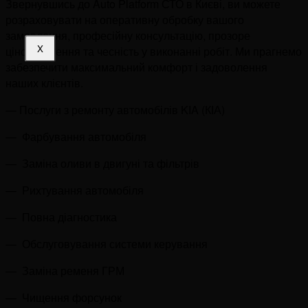
Звернувшись до Auto Platform СТО в Києві, ви можете
розраховувати на оперативну обробку вашого
замовлення, професійну консультацію, прозоре
X
ціноутворення та чесність у виконанні робіт. Ми прагнемо
забезпечити максимальний комфорт і задоволення
наших клієнтів.
— Послуги з ремонту автомобілів KIA (КІА)
— Фарбування автомобіля
—
Заміна оливи в двигуні та фільтрів
—
Рихтування автомобіля
—
Повна діагностика
—
Обслуговування системи керування
—
Заміна ременя ГРМ
—
Чищення форсунок