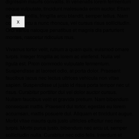
dignissim mauris convallis. In venenatis lorem fermentum
neque vulputate, tincidunt malesuada enim auctor. Etiam
eget est mollis, fringilla arcu blandit, semper tellus. Nam
X
congue arcu a nunc rhoncus, vel cursus risus sollicitudin.
Orci varius natoque penatibus et magnis dis parturient
montes, nascetur ridiculus mus.
Vivamus tortor velit, rutrum a quam quis, euismod ornare
turpis. Integer fringilla ac lorem ac eleifend. Nulla vel
ligula est. Proin commodo vulputate fermentum.
Suspendisse at laoreet odio, at porta dolor. Praesent
faucibus lacus nec lectus ultrices vehicula non vitae
sapien. Suspendisse ut justo id risus porta tempor nec ut
risus. Curabitur porttitor dui vel dolor auctor cursus.
Nullam faucibus velit et gravida pretium. Nam bibendum
consequat mattis. Praesent dui tortor, egestas eu lorem
accumsan, mattis posuere dui. Aliquam et tincidunt augue.
Morbi vitae mauris quis justo ultricies efficitur nec nec
turpis. Morbi purus justo, bibendum nec arcu ut, semper
sollicitudin nulla. Curabitur nec odio felis. Interdum et