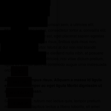
новлення авто після ДТП
дновлення авто зі США та
Quisque scelerisque accumsan sem, a ultricies elit.
Європи
Mauris vitae urna luctus, consectetur tortor a, convallis elit.
In scelerisque hendrerit est, eget placerat sapien egestas
Антикорозійна обробка
ac. Pellentesque magna risus, finibus quis risus non,
venenatis semper tortor. Morbi at dui non nisl blandit
Заміна автоскла
elementum. Pellentesque eleifend nulla nibh, at posuere
олірування автомобіля
neque ornare eu. Nam ultricies, nisi vitae dictum pretium,
ligula ex efficitur sem, id commodo augue urna malesuada
orci.
БЛОГ
Aliquam vel tempus risus. Aliquam a massa id ligula
ПРО НАС
elementum semper ac eget ligula Morbi dignissim ut
ante nec accumsan.
КОНТАКТИ
Sed sem ipsum, rutrum nec lectus quis, tempor pretium
НОВИНИ
nibh. Vivamus dapibus lectus a libero lobortis, sit amet