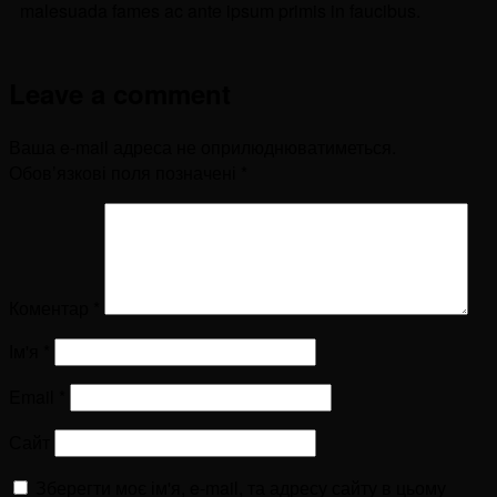
malesuada fames ac ante ipsum primis in faucibus.
Leave a comment
Ваша e-mail адреса не оприлюднюватиметься.
Обов’язкові поля позначені
*
Коментар
*
Ім'я
*
Email
*
Сайт
Зберегти моє ім'я, e-mail, та адресу сайту в цьому